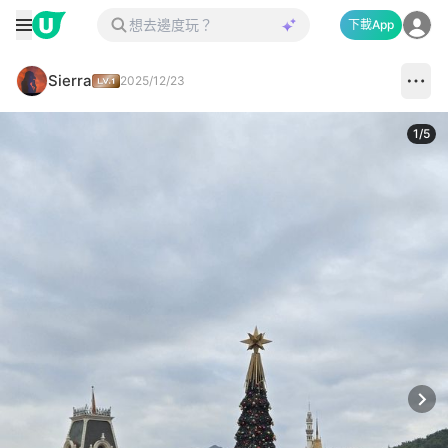
下載App
Sierra
2025/12/23
1
/
5
Next