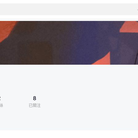
2
8
絲
已關注