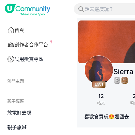
首頁
創作者合作平台
試用獎賞專區
Sierra
熱門主題
12
親子專區
帖文
粉
放電好去處
喜歡食買玩😍週圍去
親子旅遊