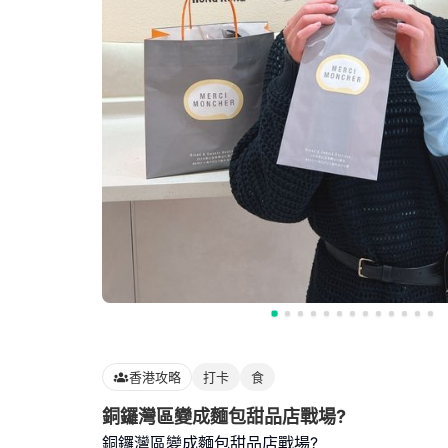
香港攻略
打卡
食
銅鑼灣區變成麵包甜品店戰場?
銅鑼灣區變成麵包甜品店戰場?