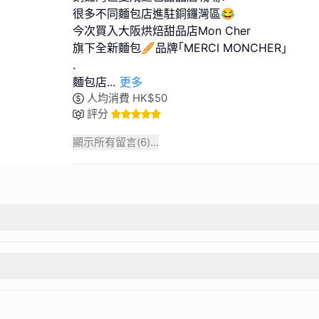
很多不同麵包店進駐銅鑼灣區😂
今次買入大阪烘焙甜品店Mon Cher
旗下全新麵包🥖品牌｢MERCI MONCHER｣
.
麵包店
...
更多
人均消費
HK$
50
評分
顯示所有留言(
6
)...