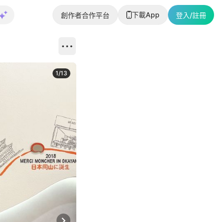
下載App
創作者合作平台
登入/註冊
1
/
13