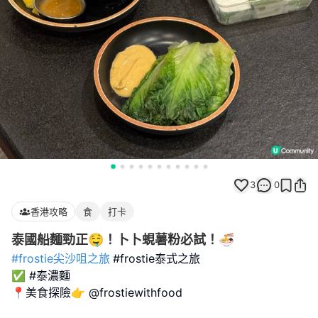
3
0
香港攻略
食
打卡
泰國船麵勁正🤤！卜卜蜆薯粉必試！🍜
#frostie尖沙咀之旅
#frostie泰式之旅
✅ #泰濃麵
📍美食探險👉 @frostiewithfood