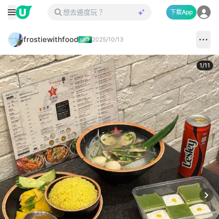
下載App
frostiewithfood
2025/10/13
1
/
11
Next