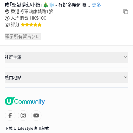
成｢聖誕夢幻小鎮｣🎄❄️~有好多唔同嘅
...
更多
香港將軍澳康城路1號
人均消費
HK$
100
評分
顯示所有留言(
7
)...
社群主題
熱門地點
下載 U Lifestyle應用程式