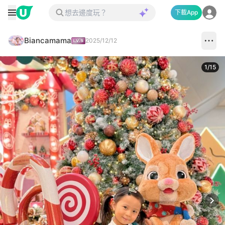
下載App
Biancamama
2025/12/12
1
/
15
Next