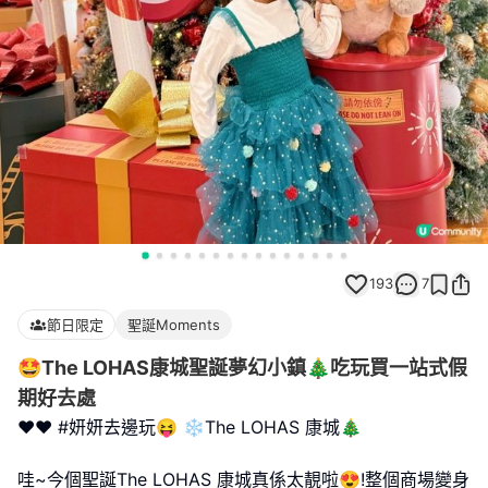
193
7
節日限定
聖誕Moments
🤩The LOHAS康城聖誕夢幻小鎮🎄吃玩買一站式假
期好去處
❤️❤️ #妍妍去邊玩😝 ❄️The LOHAS 康城🎄
哇~今個聖誕The LOHAS 康城真係太靚啦😍!整個商場變身