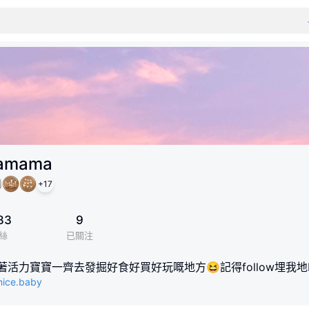
camama
+
17
83
9
絲
已關注
跟著活力寶寶一齊去發掘好食好買好玩嘅地方😆記得follow埋我地IG🔎🫶
nice.baby