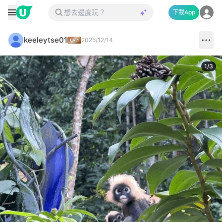
下載App
keeleytse01
2025/12/14
1
/
3
Next