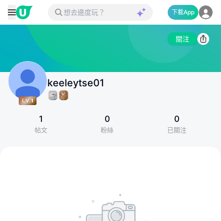
下載App
關注
keeleytse01
1
0
0
帖文
粉絲
已關注