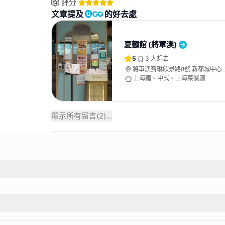
評分
文章提及
的好去處
夏麵館 (將軍澳)
5
3
人想去
將軍澳寶琳欣景路8號 新都城中心二期
舖
上海麵、中式、上海菜餐廳
顯示所有留言(
2
)...