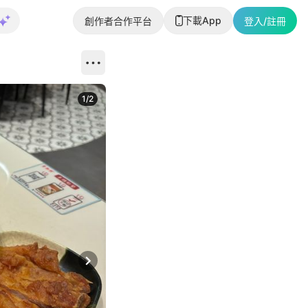
下載App
創作者合作平台
登入/註冊
1
/
2
即睇更多社
Next slide
返回帖文