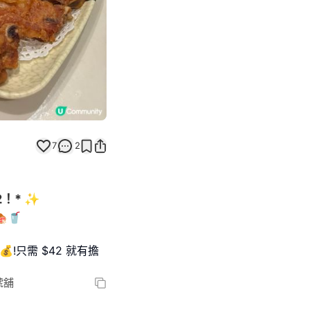
7
2
！* ✨
🥤
!只需 $42 就有擔
號舖