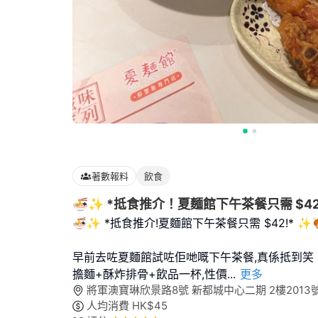
著數報料
飲食
🍜✨ *抵食推介！夏麵館下午茶餐只需 $42
🍜✨ *抵食推介!夏麵館下午茶餐只需 $42!* ✨
早前去咗夏麵館試咗佢哋嘅下午茶餐,真係抵到笑 💰
擔麵+酥炸排骨+飲品一杯,性價
...
更多
將軍澳寶琳欣景路8號 新都城中心二期 2樓2013
人均消費
HK$
45