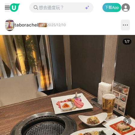
下載App
taborachel
2025/12/10
1
/
7
Next