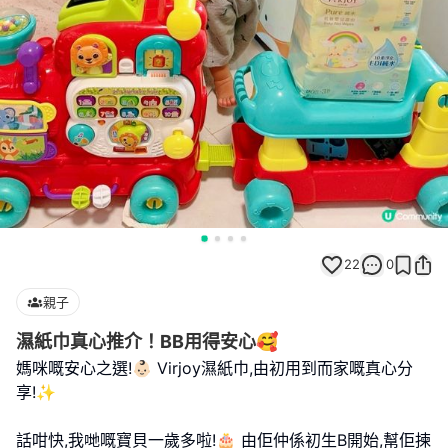
22
0
親子
濕紙巾真心推介！BB用得安心🥰
媽咪嘅安心之選!👶🏻 Virjoy濕紙巾,由初用到而家嘅真心分
享!✨
話咁快,我哋嘅寶貝一歲多啦!🎂 由佢仲係初生B開始,幫佢揀