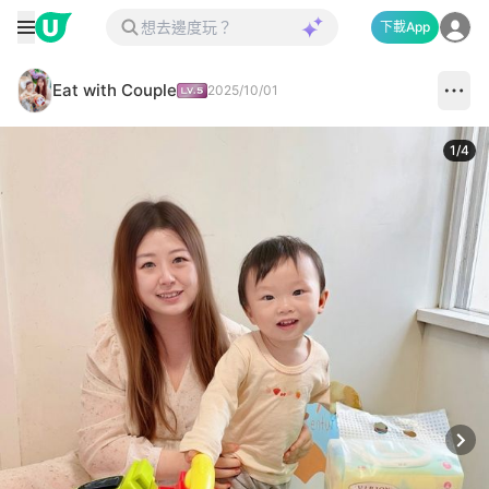
下載App
Eat with Couple
2025/10/01
1
/
4
Next