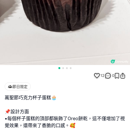
12
0
節日限定
萬聖節巧克力杯子蛋糕🧁
📌設計方面
▪️每個杯子蛋糕的頂部都裝飾了Oreo餅乾，這不僅增加了視
覺效果，還帶來了香脆的口感。🥰