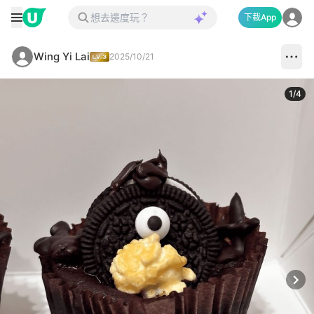
下載App
Wing Yi Lai
2025/10/21
1
/
4
Next