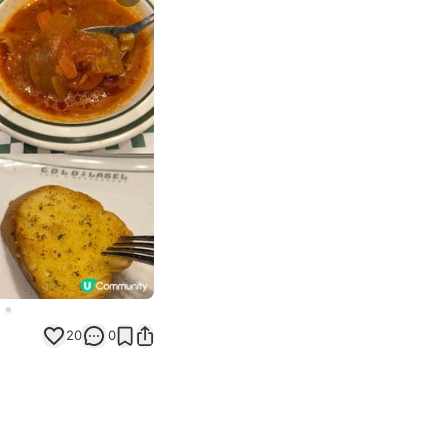
Next slide
20
0
》