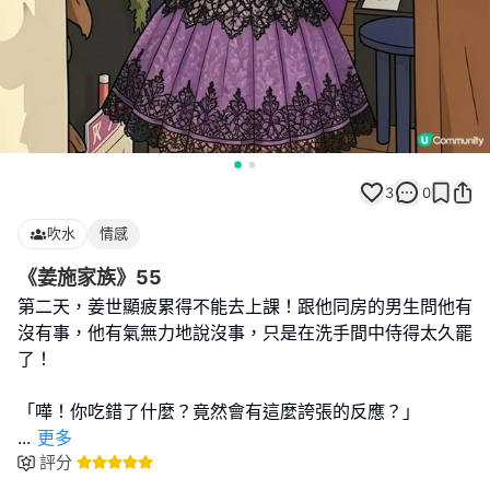
3
0
吹水
情感
《姜施家族》55
第二天，姜世顯疲累得不能去上課！跟他同房的男生問他有
沒有事，他有氣無力地說沒事，只是在洗手間中侍得太久罷
了！
...
更多
評分