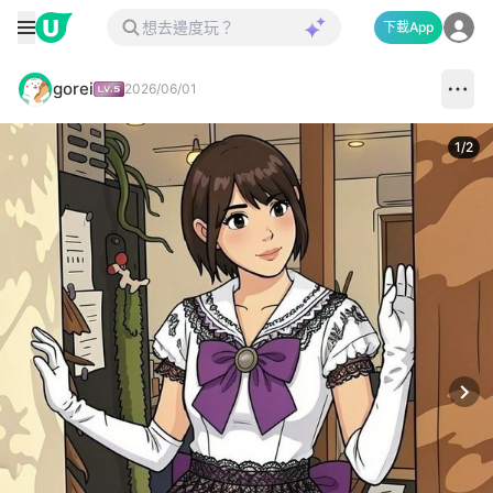
下載App
gorei
2026/06/01
1
/
2
Next