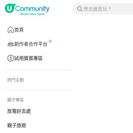
首頁
創作者合作平台
試用獎賞專區
熱門主題
親子專區
放電好去處
親子旅遊