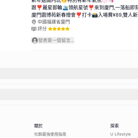
新年返國內玩🤭特別有新年氣氛💮🦄
跟❣︎麗星郵輪🛳️領航星號❣︎來到廈門,一落船即刻
廈門園博苑新春燈會❣︎打卡📸入場費¥89,雙人
中國福建省廈門
評分
發表第一個留言...
關於
探索
社群最強使用指南
U Lifestyle