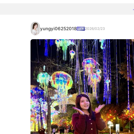
yungyi06252018
2026/02/23