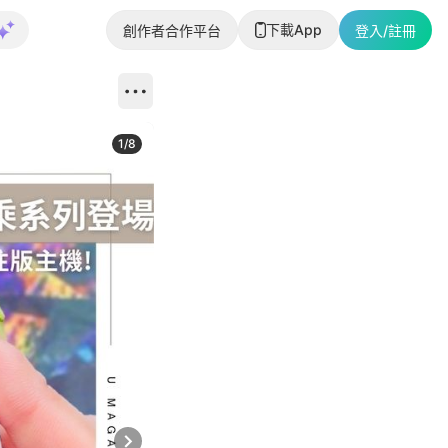
下載App
創作者合作平台
登入/註冊
1
/
8