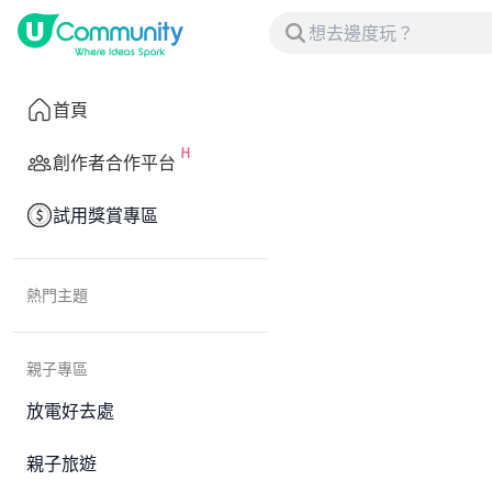
首頁
創作者合作平台
試用獎賞專區
熱門主題
親子專區
放電好去處
親子旅遊