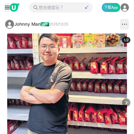
下載App
Johnny Man
2025/12/25
1
/
2
Next