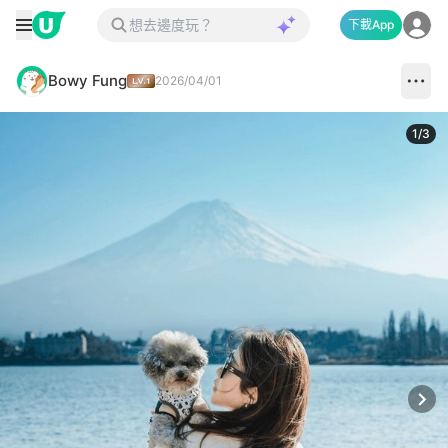
下載App
Bowy Fung
2026/04/01
1
/
3
Next