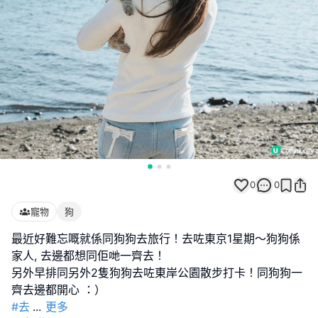
0
0
寵物
狗
最近好難忘嘅就係同狗狗去旅行！去咗東京1星期～狗狗係
家人, 去邊都想同佢哋一齊去！
另外早排同另外2隻狗狗去咗東岸公園散步打卡！同狗狗一
#去
...
更多