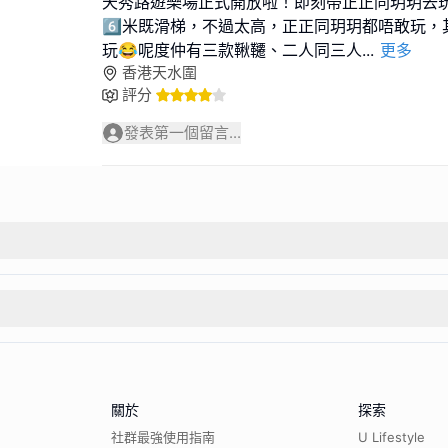
天秀路遊樂場正式開放啦！即刻帶正正同玥玥去玩
6️⃣米既滑梯，不過太高，正正同玥玥都唔敢玩
玩😂呢度仲有三款鞦韆、二人同三人
...
更多
香港天水圍
評分
發表第一個留言...
關於
探索
社群最強使用指南
U Lifestyle