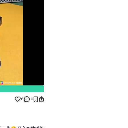
Unmute
6
0