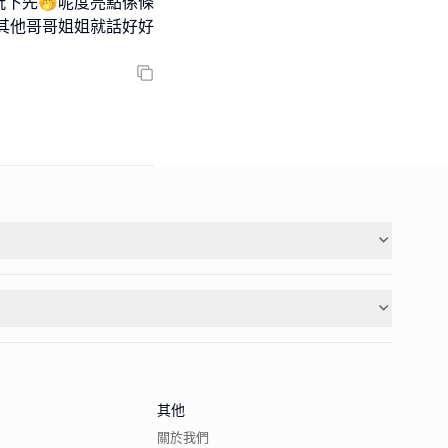
下先🤭呢度亮點係條
，其他哥哥姐姐就話好好
其他
關於我們