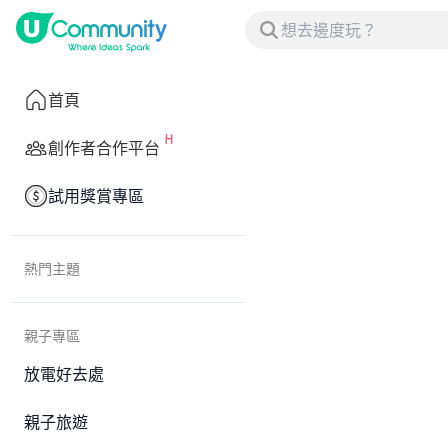
首頁
創作者合作平台
試用獎賞專區
熱門主題
親子專區
放電好去處
親子旅遊