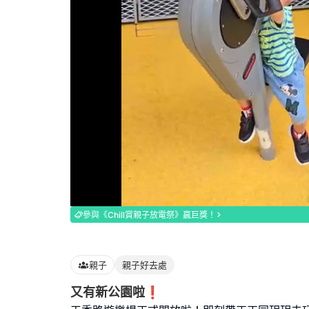
Loaded
:
100.00%
參與《Chill賞親子放電祭》贏巨獎！
親子
親子好去處
又有新公園啦❗️