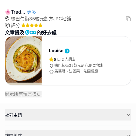
🌸Trad
...
更多
鴨巴甸街35號元創方JPC地舖
評分
文章提及
的好去處
Louise
5
2
人想去
鴨巴甸街35號元創方JPC地舖
馬德琳、法國菜、法國餐廳
顯示所有留言(
5
)...
社群主題
熱門地點