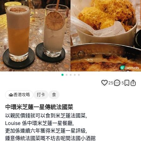
25
5
香港攻略
打卡
食
中環米芝蓮一星傳統法國菜
以親民價錢就可以食到米芝蓮法國菜,
Louise 係中環米芝蓮一星餐廳,
更加係連續六年獲得米芝蓮一星評級,
鍾意傳統法國菜嘅不坊去呢間法國小酒館