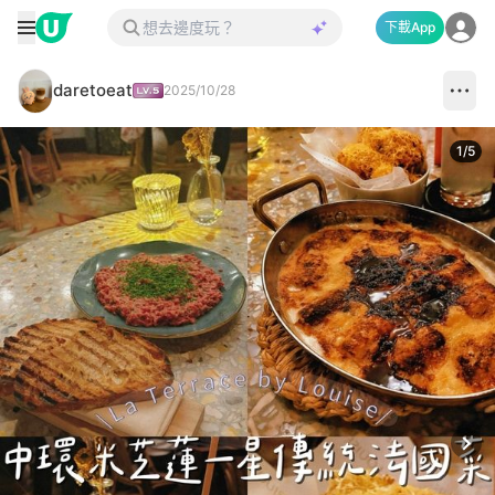
下載App
daretoeat
2025/10/28
1
/
5
Next