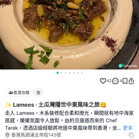
42
4
香港攻略
食
✨ Lamees · 土瓜灣隱世中東風味之旅😋
走入 Lamees，木系裝修配合柔和燈光，瞬間就有地中海家
居感，暖暖氛圍令人放鬆。由約旦遠道而來的 Chef
Tarek，憑酒店級經驗將地道中東風味帶到香港，坐
...
更多
香港馬頭涌北帝街145號