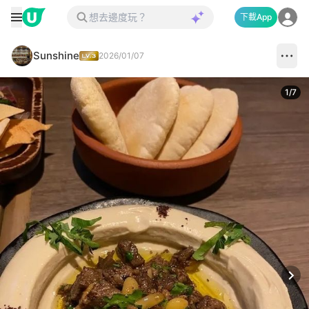
下載App
Sunshine
2026/01/07
1
/
7
Next