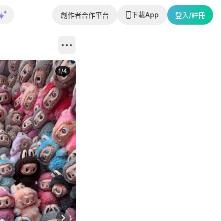
下載App
創作者合作平台
登入/註冊
1
/
4