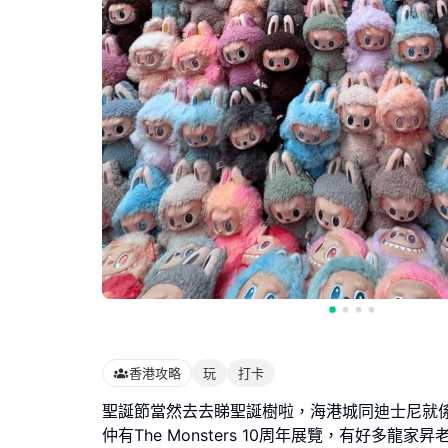
香港攻略
玩
打卡
聖誕節當然去去睇聖誕樹啦，海港城同迪士尼就