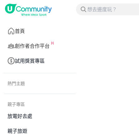
首頁
創作者合作平台
試用獎賞專區
熱門主題
親子專區
放電好去處
親子旅遊