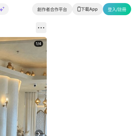
下載App
創作者合作平台
登入/註冊
1
/
4