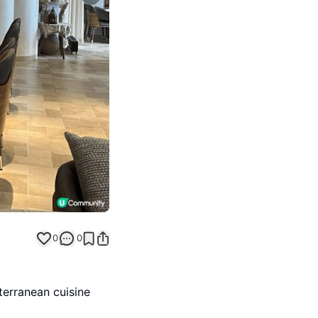
Next slide
0
0
terranean cuisine