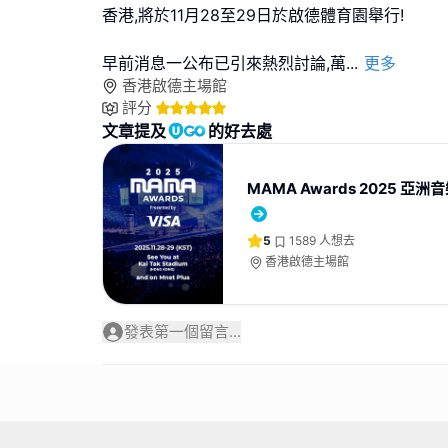
香港,將於11月28至29日於啟德體育園舉行!
早前消息一公布已引來熱烈討論,萬
...
更多
香港啟德主場館
評分
文章提及
的好去處
MAMA Awards 2025 亞
5
1589
人想去
香港啟德主場館
發表第一個留言...