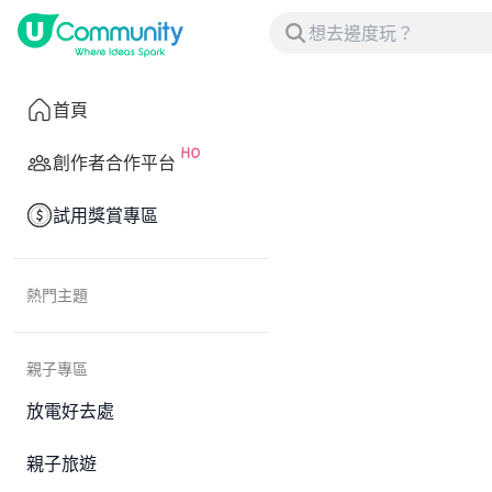
首頁
創作者合作平台
試用獎賞專區
熱門主題
親子專區
放電好去處
親子旅遊