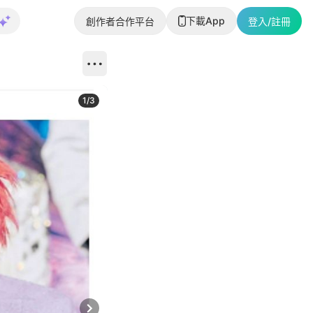
下載App
創作者合作平台
登入/註冊
1
/
3