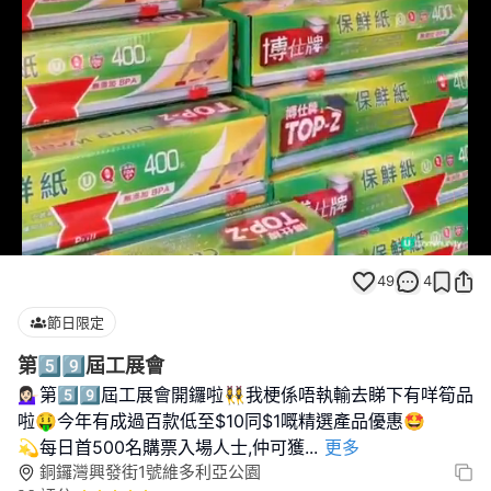
Loaded
:
Unmute
100.00%
49
4
節日限定
第5️⃣9️⃣屆工展會
💁🏻‍♀️第5️⃣9️⃣屆工展會開鑼啦👯‍♀️我梗係唔執輸去睇下有咩筍品
啦🤑今年有成過百款低至$10同$1嘅精選產品優惠🤩
💫每日首500名購票入場人士,仲可獲
...
更多
銅鑼灣興發街1號維多利亞公園