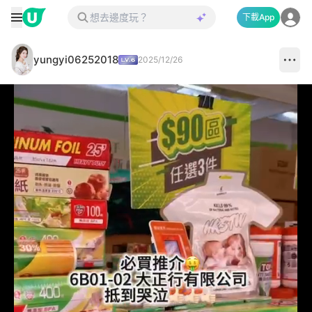
下載App
yungyi06252018
2025/12/26