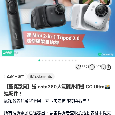
活動
3321
107
節日限定
聖誕Moments
【聖誕激賞】送Insta360人氣隨身相機 GO Ultra📸
連配件！
感謝各會員踴躍參與！立即向左掃睇得獎名單！
所有得獎電郵已經發出，請各得獎者查收於活動表格中提交