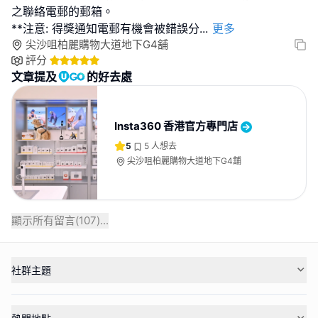
之聯絡電郵的郵箱。
**注意: 得獎通知電郵有機會被錯誤分
...
更多
尖沙咀柏麗購物大道地下G4舖
評分
文章提及
的好去處
Insta360 香港官方專門店
5
5
人想去
尖沙咀柏麗購物大道地下G4舖
顯示所有留言(
107
)...
社群主題