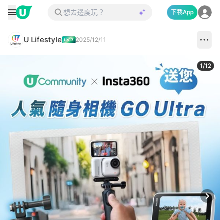
下載App
U Lifestyle
2025/12/11
1
/
12
Next