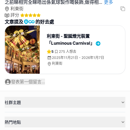
之前睇相完全睇唔出係氣球製作嘅裝飾,做得相
...
更多
利東街
評分
文章提及
的好去處
利東街 - 聖誕燈光裝置
「Luminous Carnival」
5
275
人想去
2025年11月21日 - 2026年1月7日
利東街
發表第一個留言...
社群主題
熱門地點