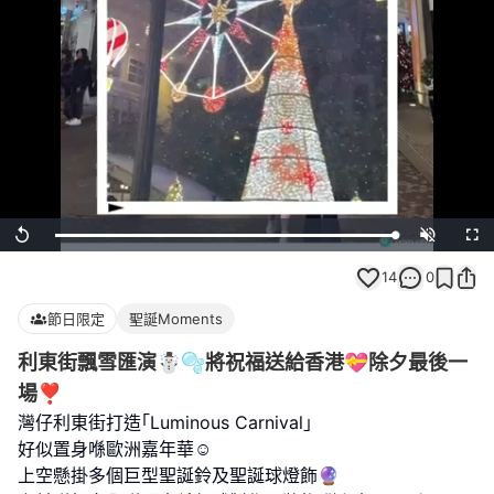
Loaded
:
Replay
Unmute
Full
100.00%
14
0
節日限定
聖誕Moments
利東街飄雪匯演☃️🫧將祝福送給香港💝除夕最後一
場❣️
灣仔利東街打造｢Luminous Carnival｣
好似置身喺歐洲嘉年華☺️
上空懸掛多個巨型聖誕鈴及聖誕球燈飾🔮