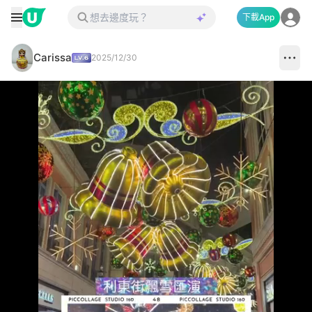
下載App
Carissa
2025/12/30