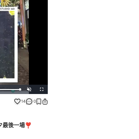
Unmute
Fullscreen
14
0
夕最後一場❣️