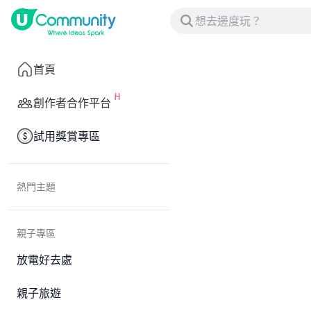
首頁
創作者合作平台
試用獎賞專區
熱門主題
親子專區
放電好去處
親子旅遊