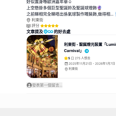
好似置身喺歐洲嘉年華☺️
上空懸掛多個巨型聖誕鈴及聖誕球燈飾🔮
之前睇相完全睇唔出係氣球製作嘅裝飾,做得相
...
利東街
評分
文章提及
的好去處
利東街 - 聖誕燈光裝置「Lumin
Carnival」
5
275
人想去
2025年11月21日 - 2026年1月7日
利東街
發表第一個留言...