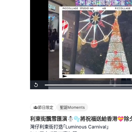
Loaded
:
Replay
100.00%
節日限定
聖誕Moments
利東街飄雪匯演☃️🫧將祝福送給香港💝除
灣仔利東街打造｢Luminous Carnival｣