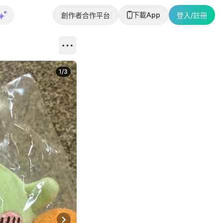
下載App
創作者合作平台
登入/註冊
1
/
3