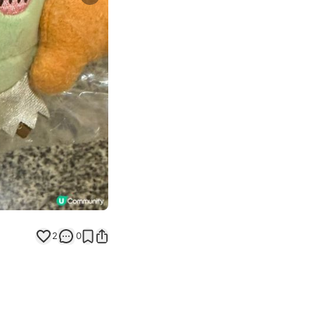
Next slide
2
0