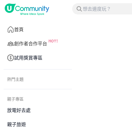
首頁
創作者合作平台
試用獎賞專區
熱門主題
親子專區
放電好去處
親子旅遊