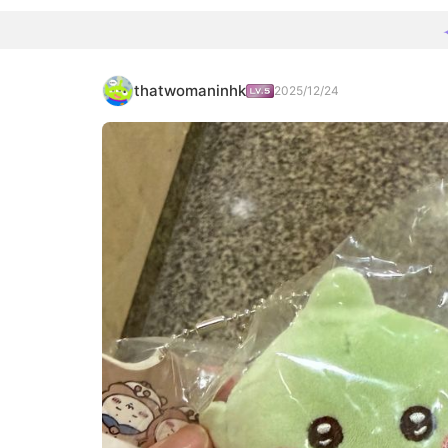
thatwomaninhk
2025/12/24