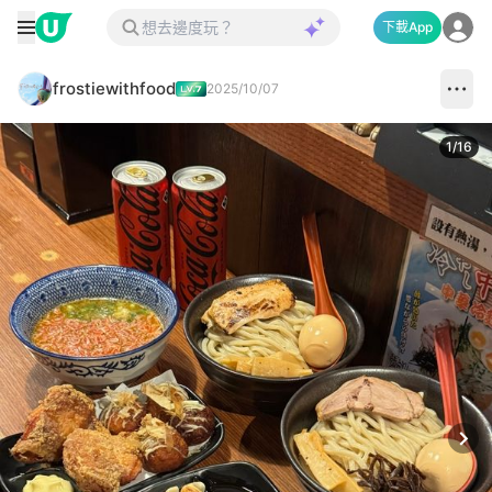
下載App
frostiewithfood
2025/10/07
1
/
16
Next