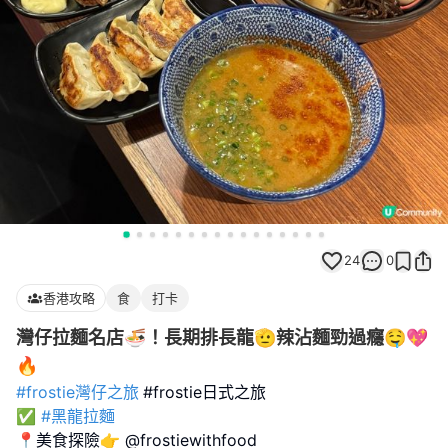
24
0
香港攻略
食
打卡
灣仔拉麵名店🍜！長期排長龍🫡辣沾麵勁過癮🤤💖
🔥
#frostie灣仔之旅
#frostie日式之旅
✅
#黑龍拉麵
📍美食探險👉 @frostiewithfood