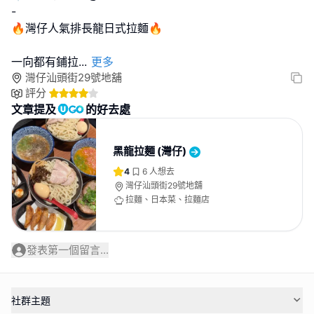
-
🔥灣仔人氣排長龍日式拉麵🔥
一向都有鋪拉
...
更多
灣仔汕頭街29號地舖
評分
文章提及
的好去處
黑龍拉麵 (灣仔)
4
6
人想去
灣仔汕頭街29號地舖
拉麵、日本菜、拉麵店
發表第一個留言...
社群主題