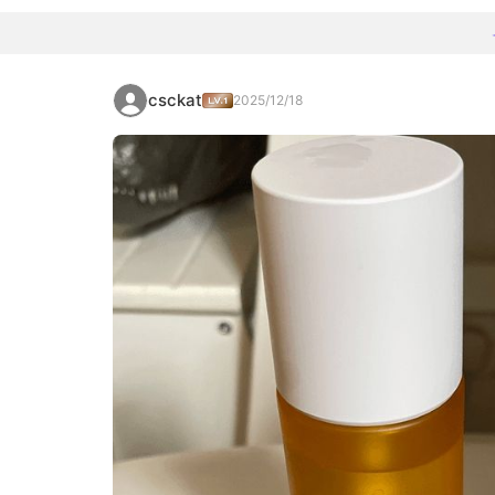
csckat
2025/12/18