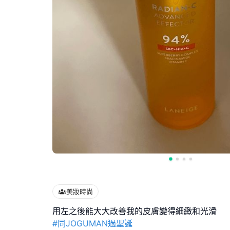
美妝時尚
#同JOGUMAN過聖誕