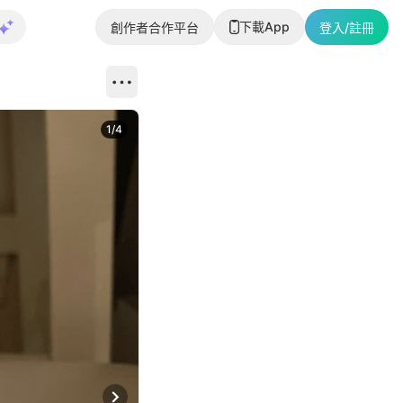
下載App
創作者合作平台
登入/註冊
1
/
4