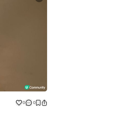
Next slide
0
0