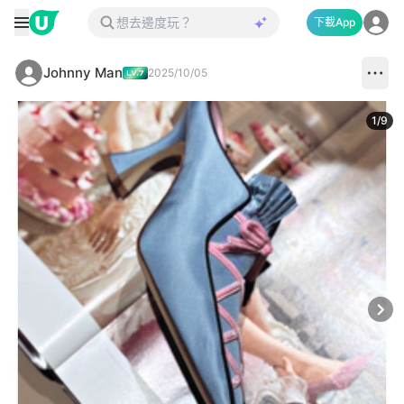
下載App
Johnny Man
2025/10/05
1
/
9
Next