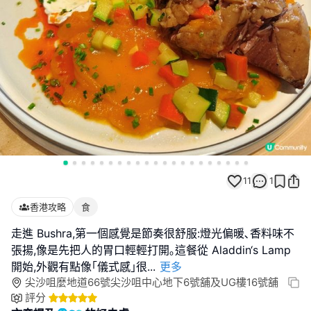
11
1
香港攻略
食
走進 Bushra,第一個感覺是節奏很舒服:燈光偏暖､香料味不
張揚,像是先把人的胃口輕輕打開｡這餐從 Aladdin‘s Lamp
開始,外觀有點像｢儀式感｣很
...
更多
尖沙咀麼地道66號尖沙咀中心地下6號舖及UG樓16號舖
評分