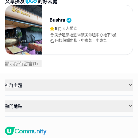
文章提及
的好去處
Bushra
5
4
人想去
尖沙咀麼地道66號尖沙咀中心地下6號
舖及UG樓16號舖
阿拉伯鯛魚柳、中東菜、中東菜
顯示所有留言(
1
)...
社群主題
熱門地點