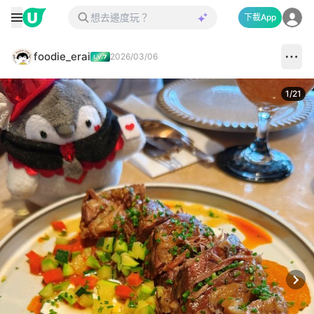
下載App
foodie_erai
2026/03/06
1
/
21
Next