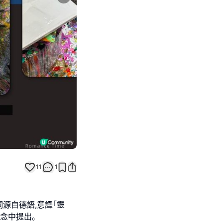
Next slide
返回帖文
11
1
詞源自德語,意譯｢靈
學概念中提出｡