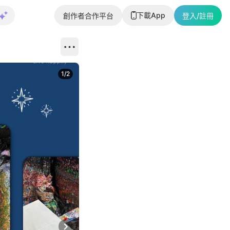
下載App
創作者合作平台
登入/註冊
1
/
2
即睇更多社