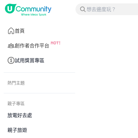
首頁
創作者合作平台
試用獎賞專區
熱門主題
親子專區
放電好去處
親子旅遊