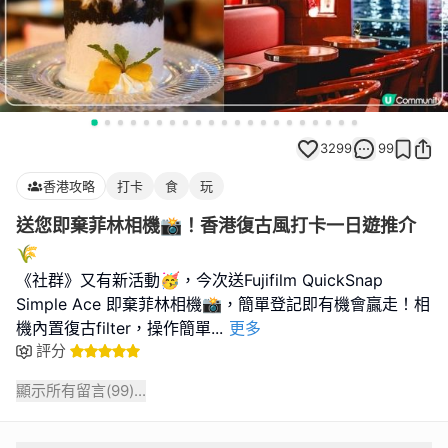
3299
99
香港攻略
打卡
食
玩
送您即棄菲林相機📸！香港復古風打卡一日遊推介
🌾
《社群》又有新活動🥳，今次送Fujifilm QuickSnap
Simple Ace 即棄菲林相機📸，簡單登記即有機會贏走！相
機內置復古filter，操作簡單
...
更多
評分
顯示所有留言(
99
)...