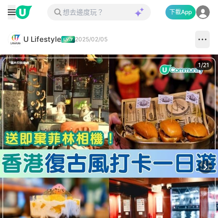
下載App
U Lifestyle
2025/02/05
1
/
21
Next