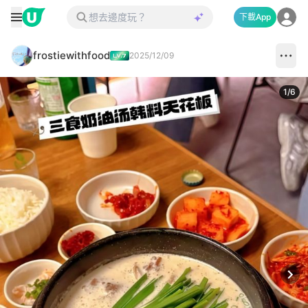
下載App
frostiewithfood
2025/12/09
1
/
6
Next