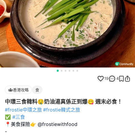
19
4
香港攻略
食
中環三食韓料🤤奶油湯真係正到爆😋 週末必食！
#frostie中環之旅
#frostie韓式之旅
✅
#三食
📍美食探險👉 @frostiewithfood
-