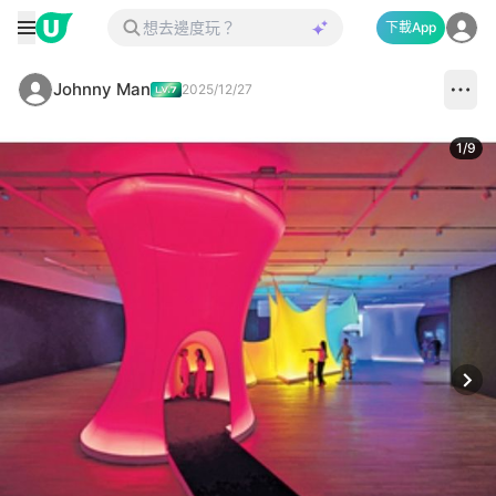
下載App
Johnny Man
2025/12/27
1
/
9
Next