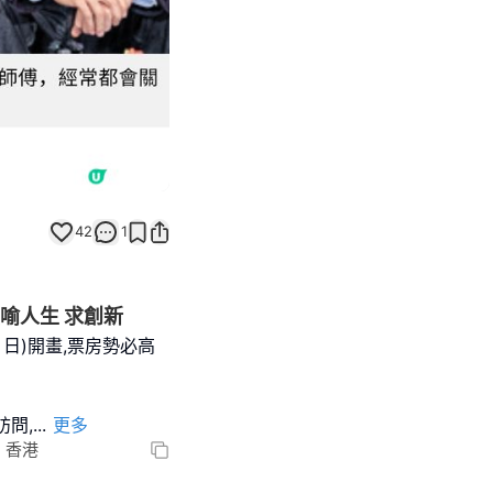
42
1
隱喻人生 求創新
 日)開畫,票房勢必高
問,
...
更多
O, 香港