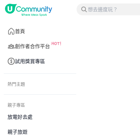
首頁
創作者合作平台
試用獎賞專區
熱門主題
親子專區
放電好去處
親子旅遊