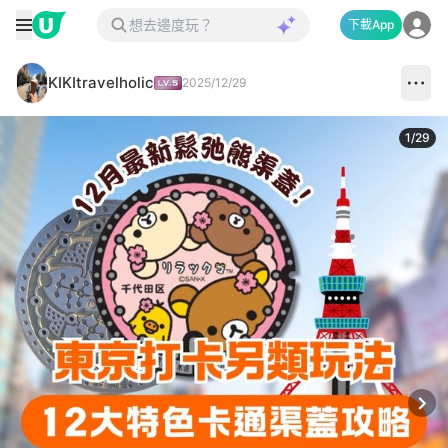
下載App
KIKItravelholic
2025/12/29
1
/
29
Next