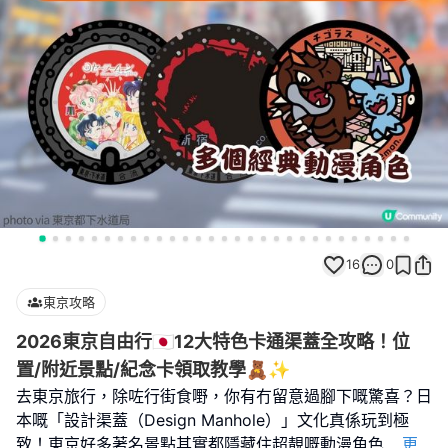
16
0
東京攻略
2026東京自由行🇯🇵12大特色卡通渠蓋全攻略！位
置/附近景點/紀念卡領取教學🧸✨
去東京旅行，除咗行街食嘢，你有冇留意過腳下嘅驚喜？日
本嘅「設計渠蓋（Design Manhole）」文化真係玩到極
致！東京好多著名景點其實都隱藏住超靚嘅動漫角色
...
更