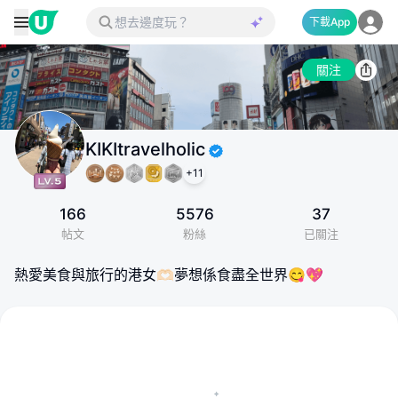
下載App
關注
KIKItravelholic
+
11
166
5576
37
帖文
粉絲
已關注
熱愛美食與旅行的港女🫶🏻夢想係食盡全世界😋💖