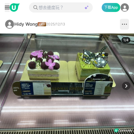
下載App
Hidy Wong
2025/12/13
1
/
4
Next