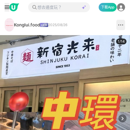
下載App
Konglui.food
2025/08/26
1
/
14
Next