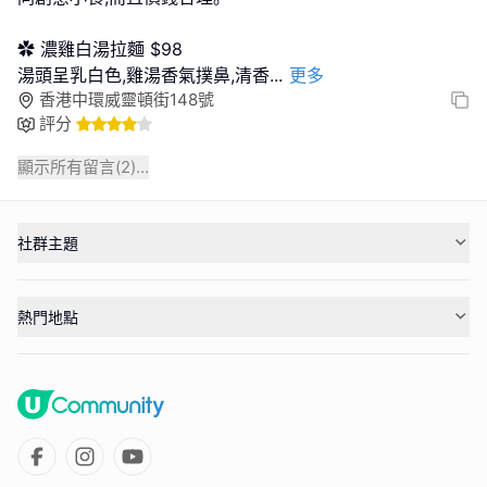
✿ 濃雞白湯拉麵 $98
湯頭呈乳白色,雞湯香氣撲鼻,清香
...
更多
香港中環威靈頓街148號
評分
顯示所有留言(
2
)...
社群主題
熱門地點