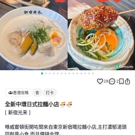
28
2
香港攻略
食
打卡
全新中環日式拉麵小店🍜🍜
[ 新宿光来 ]
喺威靈頓街開咗間來自東京新宿嘅拉麵小店,主打濃郁湯頭
同創意小食,而且價錢合理｡