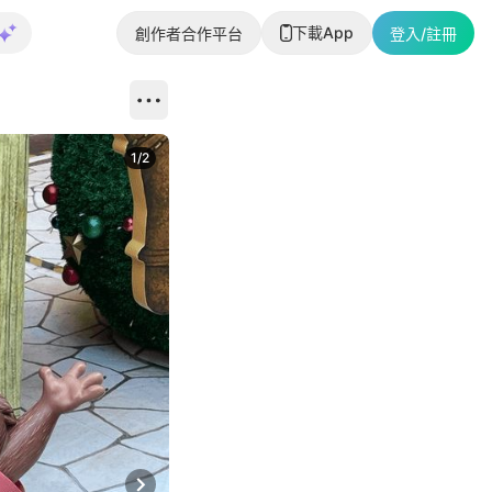
下載App
創作者合作平台
登入/註冊
1
/
2
即睇更多社