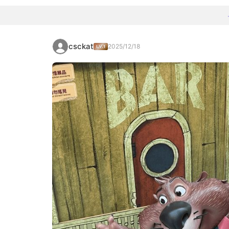
csckat
2025/12/18