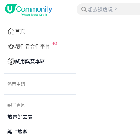
首頁
創作者合作平台
試用獎賞專區
熱門主題
親子專區
放電好去處
親子旅遊