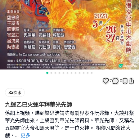
7
0
吹水
九運乙巳火運年拜華光先師
係網上視頻，睇到梁思浩請咗粵劇界泰斗阮兆輝，大談拜祭
華光先師由來。上網查到華光先師資料。華光先師，又稱為
五顯靈官大帝和馬天君等，是一位火神。 相傳凡間演出大
戲，
...
更多