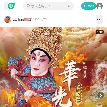
下載App
itxchas
2025/08/25
1
/
12
Next