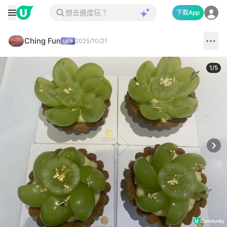
下載App
Ching Fun
2025/10/21
1
/
5
Next