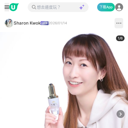
下載App
Sharon Kwok
2026/01/14
1
/
6
Next