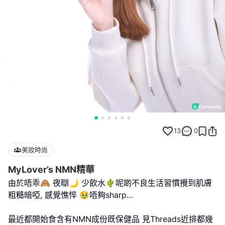
13
0
美妝時尚
MyLover’s NMN精華
由於唔乖🙈 夜瞓🌙 少飲水🌵呢啲不良生活習慣攪到肌膚
粗糙暗啞, 感覺憔悴 🥹唔夠sharp…
最近都開始食含有NMN成份既保健品 見Threads近排都幾