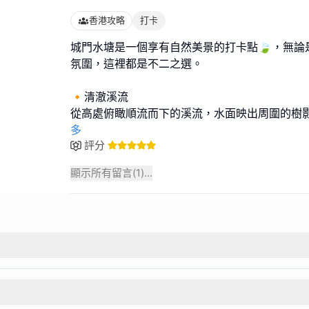
香港攻略
打卡
城門水塘是一個享有自然美景的打卡點🍃，無論
氛圍，這裡都是不二之選。
🔸清澈溪流
從高處俯瞰順流而下的溪流，水面映出周圍的樹
多
評分
顯示所有留言(
1
)...