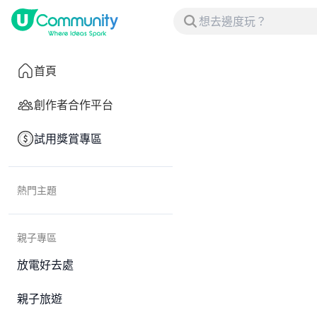
首頁
創作者合作平台
試用獎賞專區
熱門主題
親子專區
放電好去處
親子旅遊