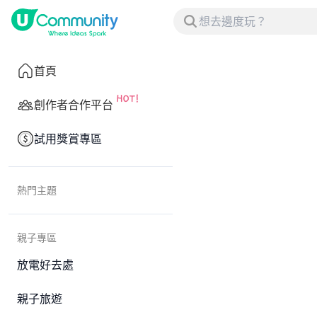
首頁
創作者合作平台
試用獎賞專區
熱門主題
親子專區
放電好去處
親子旅遊