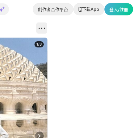
下載App
創作者合作平台
登入/註冊
1
/
3