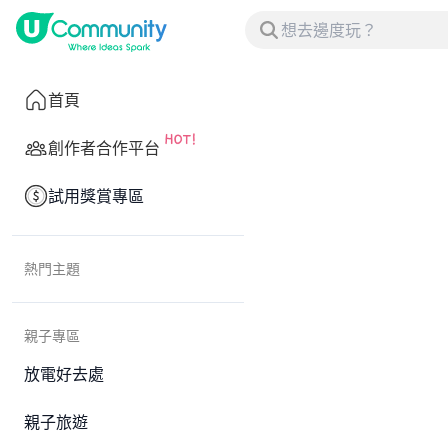
首頁
創作者合作平台
試用獎賞專區
熱門主題
親子專區
放電好去處
親子旅遊