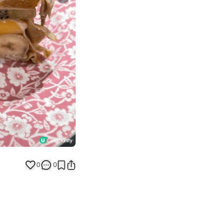
Next slide
0
0