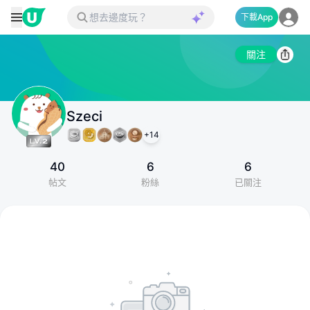
下載App
關注
Szeci
+
14
40
6
6
帖文
粉絲
已關注